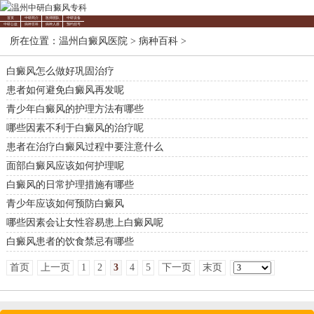
首页
中研简介
医师团队
中研设备
中研公益
病种百科
病种人群
预约挂号
所在位置：
温州白癜风医院
>
病种百科
>
白癜风怎么做好巩固治疗
患者如何避免白癜风再发呢
青少年白癜风的护理方法有哪些
哪些因素不利于白癜风的治疗呢
患者在治疗白癜风过程中要注意什么
面部白癜风应该如何护理呢
白癜风的日常护理措施有哪些
青少年应该如何预防白癜风
哪些因素会让女性容易患上白癜风呢
白癜风患者的饮食禁忌有哪些
首页
上一页
1
2
3
4
5
下一页
末页