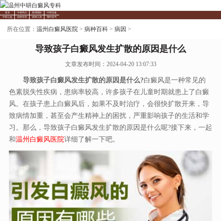
首页
中研简介
医师团队
中研设备
中研公益
病种百科
病种人群
预约挂号
所在位置：
温州白癜风医院
>
病种百科
>
病因
>
导致孩子白癜风发生扩散的原因是什么
文章发布时间：2024-04-20 13:07:33
导致孩子白癜风发生扩散的原因是什么?
白癜风是一种常见的
色素脱失性疾病，患病率较高，许多孩子在儿童时期就患上了白癜
风。在孩子患上白癜风后，如果不及时治疗，会很快扩散开来，导
致病情加重，甚至会产生精神上的困扰，严重影响孩子的生活和学
习。那么，导致孩子白癜风发生扩散的原因是什么呢?接下来，一起
和
温州白癜风医院
详细了解一下吧。